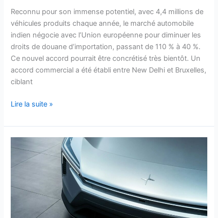
Reconnu pour son immense potentiel, avec 4,4 millions de
véhicules produits chaque année, le marché automobile
indien négocie avec l’Union européenne pour diminuer les
droits de douane d’importation, passant de 110 % à 40 %.
Ce nouvel accord pourrait être concrétisé très bientôt. Un
accord commercial a été établi entre New Delhi et Bruxelles,
ciblant
Lire la suite »
Cette
incroyable
relance
de
Polestar
:
600