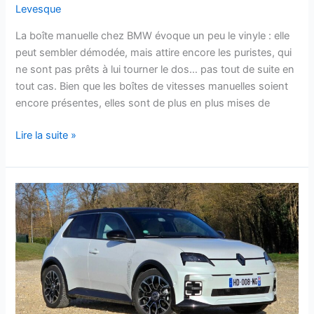
Levesque
La boîte manuelle chez BMW évoque un peu le vinyle : elle
peut sembler démodée, mais attire encore les puristes, qui
ne sont pas prêts à lui tourner le dos… pas tout de suite en
tout cas. Bien que les boîtes de vitesses manuelles soient
encore présentes, elles sont de plus en plus mises de
Lire la suite »
Ce
nouveau
plan
stratégique
de
Renault
va
bouleverser