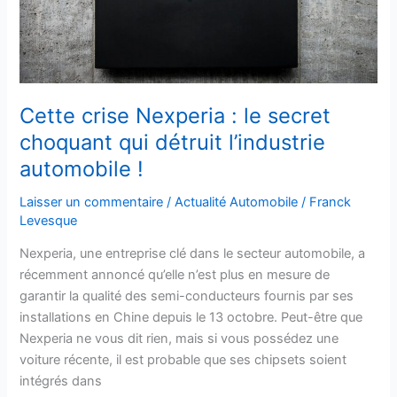
choquant
qui
détruit
l’industrie
automobile
Cette crise Nexperia : le secret
!
choquant qui détruit l’industrie
automobile !
Laisser un commentaire
/
Actualité Automobile
/
Franck
Levesque
Nexperia, une entreprise clé dans le secteur automobile, a
récemment annoncé qu’elle n’est plus en mesure de
garantir la qualité des semi-conducteurs fournis par ses
installations en Chine depuis le 13 octobre. Peut-être que
Nexperia ne vous dit rien, mais si vous possédez une
voiture récente, il est probable que ses chipsets soient
intégrés dans