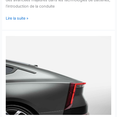
l’introduction de la conduite
Lire la suite »
Cette
incroyable
Porsche
hybride
et
ces
révélations
surprenantes
pour
sauver
l’automobile!