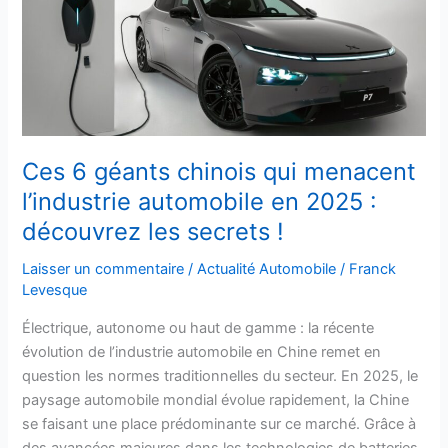
qui
menacent
l’industrie
automobile
en
2025
:
Ces 6 géants chinois qui menacent
découvrez
l’industrie automobile en 2025 :
les
découvrez les secrets !
secrets
!
Laisser un commentaire
/
Actualité Automobile
/
Franck
Levesque
Électrique, autonome ou haut de gamme : la récente
évolution de l’industrie automobile en Chine remet en
question les normes traditionnelles du secteur. En 2025, le
paysage automobile mondial évolue rapidement, la Chine
se faisant une place prédominante sur ce marché. Grâce à
des avancées majeures dans les technologies de batteries,