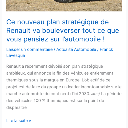
tout
ce
que
Ce nouveau plan stratégique de
vous
Renault va bouleverser tout ce que
pensiez
vous pensiez sur l’automobile !
sur
l’automobile
Laisser un commentaire
/
Actualité Automobile
/
Franck
!
Levesque
Renault a récemment dévoilé son plan stratégique
ambitieux, qui annonce la fin des véhicules entièrement
thermiques sous la marque en Europe. L’objectif de ce
projet est de faire du groupe un leader incontournable sur le
marché automobile du continent d’ici 2030. 🚗💨 La période
des véhicules 100 % thermiques est sur le point de
disparaître
Lire la suite »