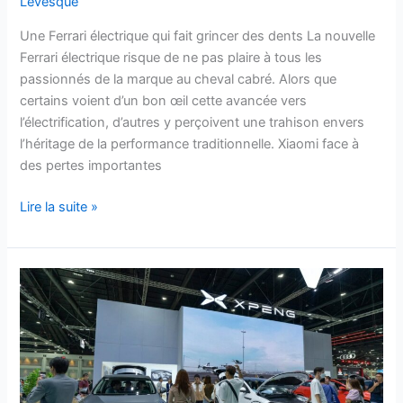
Levesque
!
Une Ferrari électrique qui fait grincer des dents La nouvelle
Ferrari électrique risque de ne pas plaire à tous les
passionnés de la marque au cheval cabré. Alors que
certains voient d’un bon œil cette avancée vers
l’électrification, d’autres y perçoivent une trahison envers
l’héritage de la performance traditionnelle. Xiaomi face à
des pertes importantes
Lire la suite »
Cette
usine
Volkswagen
entre
les
mains