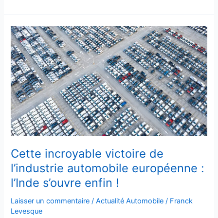
Cette
incroyable
victoire
de
l’industrie
automobile
européenne
:
l’Inde
s’ouvre
enfin
Cette incroyable victoire de
!
l’industrie automobile européenne :
l’Inde s’ouvre enfin !
Laisser un commentaire
/
Actualité Automobile
/
Franck
Levesque