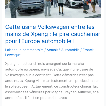
de
Xpeng
:
le
pire
Cette usine Volkswagen entre les
cauchemar
mains de Xpeng : le pire cauchemar
pour
pour l’Europe automobile !
l’Europe
automobile
Laisser un commentaire
/
Actualité Automobile
/
Franck
!
Levesque
Xpeng, un acteur chinois émergent sur le marché
automobile européen, envisage d’acquérir une usine de
Volkswagen sur le continent. Cette démarche n’est pas
anodine. 🚗 Xpeng vise manifestement une production sur
le sol européen. Actuellement, ce constructeur chinois fait
assembler ses véhicules par Magna Steyr en Autriche, et a
annoncé qu’il était en pourparlers avec