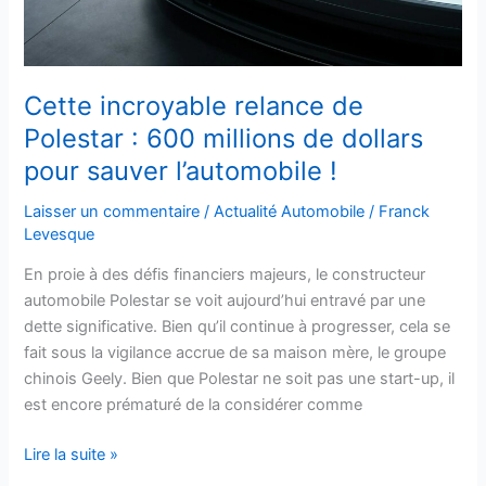
millions
de
dollars
pour
Cette incroyable relance de
sauver
Polestar : 600 millions de dollars
l’automobile
pour sauver l’automobile !
!
Laisser un commentaire
/
Actualité Automobile
/
Franck
Levesque
En proie à des défis financiers majeurs, le constructeur
automobile Polestar se voit aujourd’hui entravé par une
dette significative. Bien qu’il continue à progresser, cela se
fait sous la vigilance accrue de sa maison mère, le groupe
chinois Geely. Bien que Polestar ne soit pas une start-up, il
est encore prématuré de la considérer comme
Lire la suite »