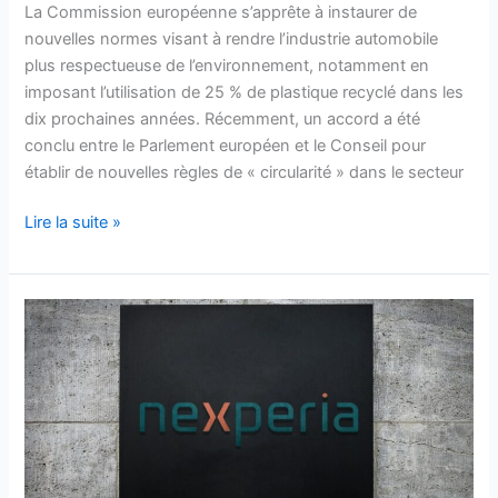
La Commission européenne s’apprête à instaurer de
nouvelles normes visant à rendre l’industrie automobile
plus respectueuse de l’environnement, notamment en
imposant l’utilisation de 25 % de plastique recyclé dans les
dix prochaines années. Récemment, un accord a été
conclu entre le Parlement européen et le Conseil pour
établir de nouvelles règles de « circularité » dans le secteur
Lire la suite »
Ces
arrêts
de
production
catastrophiques
:
cette
menace