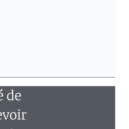
é de
evoir