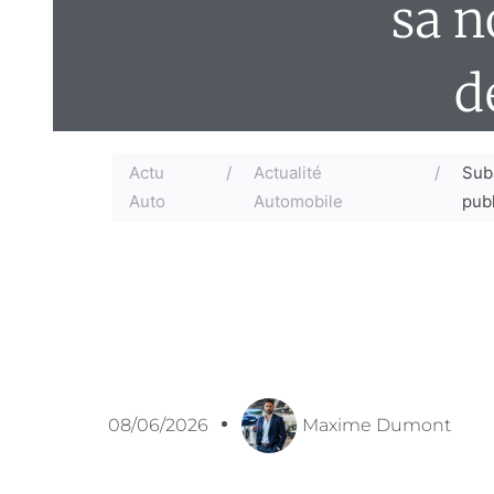
sa n
d
Actu
/
Actualité
/
Suba
Auto
Automobile
publ
08/06/2026
Maxime Dumont