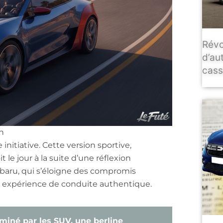
Révo
d’au
casse
n
initiative. Cette version sportive,
 le jour à la suite d’une réflexion
baru, qui s’éloigne des compromis
e expérience de conduite authentique.
iné par les SUV, une berline