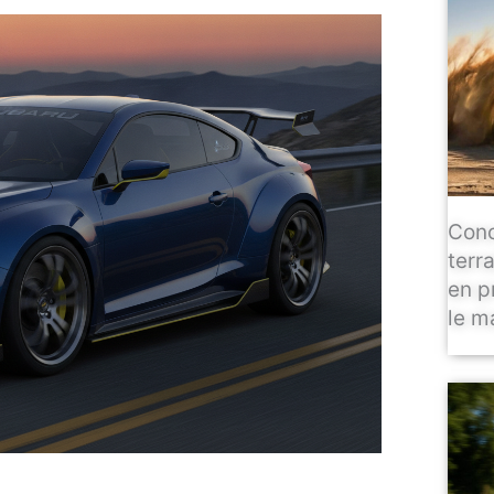
Conc
terr
en p
le m