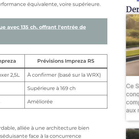
erformance équivalente, voire supérieure.
Der
 avec 135 ch, offrant l'entrée de
mpreza
Prévisions Impreza RS
oxer 2,5L
À confirmer (basé sur la WRX)
Ce S
Supérieure à 169 ch
conq
s
Améliorée
comp
aux 
dable, alliée à une architecture bien
séduisante face à la concurrence