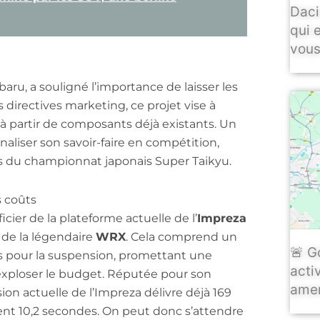
Daci
qui 
vous
aru, a souligné l’importance de laisser les
s directives marketing, ce projet vise à
à partir de composants déjà existants. Un
aliser son savoir-faire en compétition,
 du championnat japonais Super Taikyu.
s coûts
ier de la plateforme actuelle de l’
Impreza
 de la légendaire
WRX
. Cela comprend un
🚨 G
es pour la suspension, promettant une
activ
ploser le budget. Réputée pour son
amen
sion actuelle de l’Impreza délivre déjà 169
nt 10,2 secondes. On peut donc s’attendre