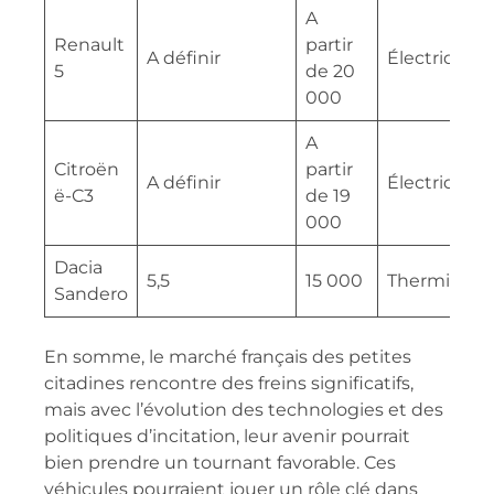
A
Renault
partir
A définir
Électrique
5
de 20
000
A
Citroën
partir
A définir
Électrique
ë-C3
de 19
000
Dacia
5,5
15 000
Thermique
Sandero
En somme, le marché français des petites
citadines rencontre des freins significatifs,
mais avec l’évolution des technologies et des
politiques d’incitation, leur avenir pourrait
bien prendre un tournant favorable. Ces
véhicules pourraient jouer un rôle clé dans