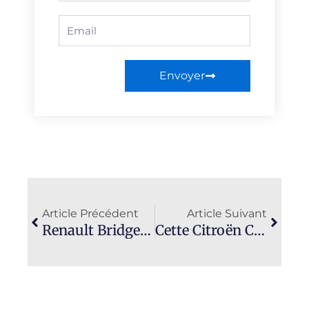
Email
Envoyer
Précédent
Suiva
Article Précédent
Article Suivant
Renault Bridger : Le Vrai 4×4 Hybride Abordable Conçu Pour Explorer Les Sentiers Hors Des Sentiers Battus
Cette Citroën C3 Électrique À 12 990 € : Le Confort Royal Qui Écrase La Renault Twingo !