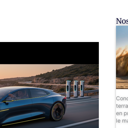
Nos
Conc
terr
en p
le m