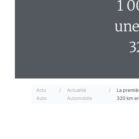
1 0
une
3
Actu
/
Actualité
/
La premiè
Auto
Automobile
320 km en