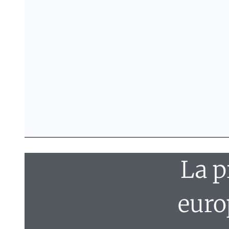
La p
euro