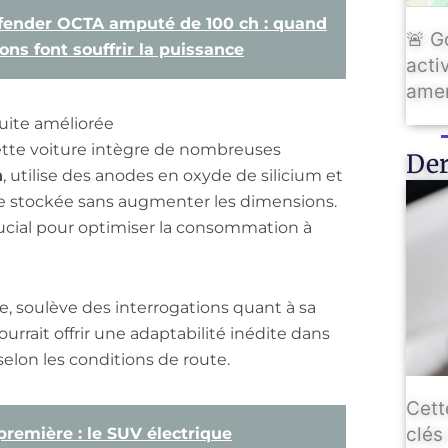
ender OCTA amputé de 100 ch : quand
🚨 G
ns font souffrir la puissance
activ
amen
uite améliorée
cette voiture intègre de nombreuses
Der
h
, utilise des anodes en oxyde de silicium et
ie stockée sans augmenter les dimensions.
rucial pour optimiser la consommation à
e, soulève des interrogations quant à sa
rrait offrir une adaptabilité inédite dans
selon les conditions de route.
Cett
clés
remière : le SUV électrique