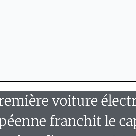
remière voiture élect
péenne franchit le ca