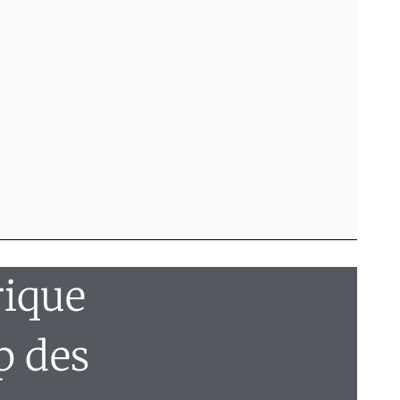
rique
p des