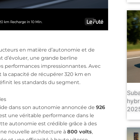
ucteurs en matière d’autonomie et de
t d’évoluer, une grande berline
es performances impressionnantes. Avec
 la capacité de récupérer 320 km en
éfinit les standards du segment.
Suba
les
hybr
réside dans son autonomie annoncée de
926
2025
u, est une véritable performance dans le
ette autonomie est crédible grâce à des
une nouvelle architecture à
800 volts
,
 et une efficacité à haute vitesse.