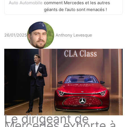
Auto
Automobile
comment Mercedes et les autres
géants de l’auto sont menacés !
26/01/2025
Anthony Levesque
Le dirigeant de
Mercedes exhorte à