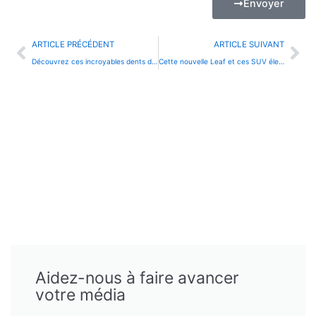
Envoyer
Précédent
Sui
ARTICLE PRÉCÉDENT
ARTICLE SUIVANT
Découvrez ces incroyables dents du dragon : le marquage qui va vraiment vous émerveiller !
Cette nouvelle Leaf et ces SUV électriques de Nissan vont révolutionner votre conduite en 2025 !
Aidez-nous à faire avancer
votre média