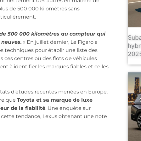
ent nettement des autres en matière de
r plus de 500 000 kilomètres sans
ticulièrement.
s de 500 000 kilomètres au compteur qui
Suba
t neuves.
» En juillet dernier, Le Figaro a
hybr
es techniques pour établir une liste des
2025
ns ces centres où des flots de véhicules
ent à identifier les marques fiables et celles
sultats d’études récentes menées en Europe.
ire que
Toyota et sa marque de luxe
r de la fiabilité
. Une enquête sur
 cette tendance, Lexus obtenant une note