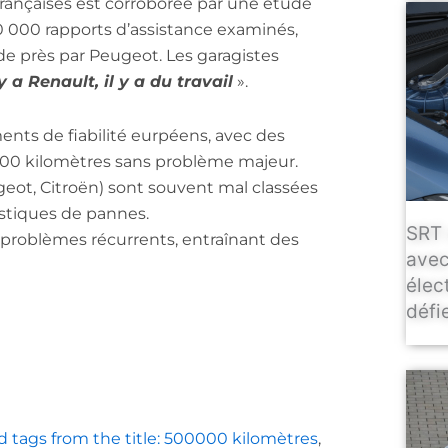
rançaises est corroborée par une étude
0 000 rapports d’assistance examinés,
 de près par Peugeot. Les garagistes
y a Renault, il y a du travail
».
nts de fiabilité eurpéens, avec des
000 kilomètres sans problème majeur.
eot, Citroën) sont souvent mal classées
tistiques de pannes.
SRT 
e problèmes récurrents, entraînant des
avec
élec
défie
d tags from the title: 500000 kilomètres
,