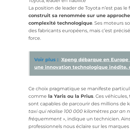
Toyota, leader en fiabilité
La position de leader de Toyota n’est pas le 
construit sa renommée sur une approche qu
complexité technologique
. Ses moteurs s
des fabricants européens, mais c’est précis
force.
Voir plus :
Xpeng débarque en Europe 
une innovation technologique inédite,
Ce choix pragmatique se manifeste partic
comme
la Yaris ou la Prius
. Ces véhicules, 
sont capables de parcourir des millions de
taxi qui réalise 100 000 kilomètres par an
fréquemment
», indique un technicien. Ains
professionnels nous éclaire sur les marques l