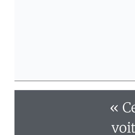
« C
voi