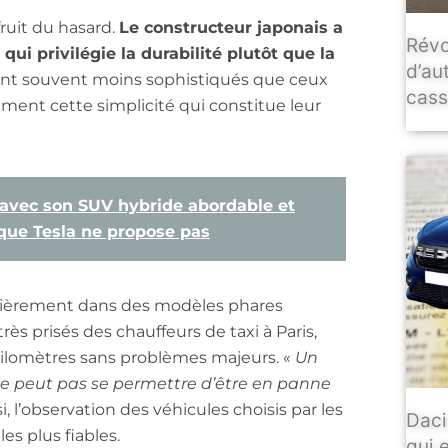
fruit du hasard.
Le constructeur japonais a
Révo
i privilégie la durabilité plutôt que la
d’au
ont souvent moins sophistiqués que ceux
casse
ément cette simplicité qui constitue leur
avec son SUV hybride abordable et
 que Tesla ne propose pas
ulièrement dans des modèles phares
très prisés des chauffeurs de taxi à Paris,
 kilomètres sans problèmes majeurs. «
Un
 ne peut pas se permettre d’être en panne
i, l’observation des véhicules choisis par les
Daci
es plus fiables.
qui 