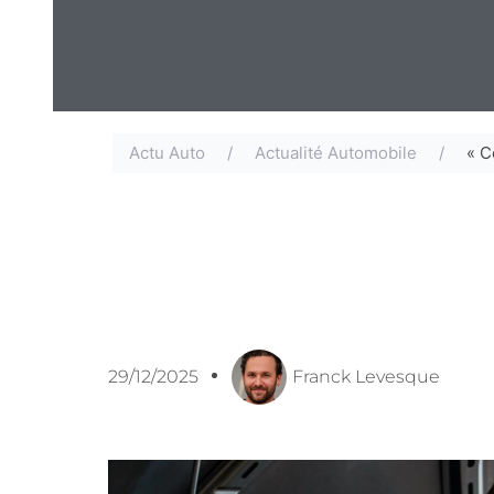
Actu Auto
/
Actualité Automobile
/
« C
29/12/2025
Franck Levesque