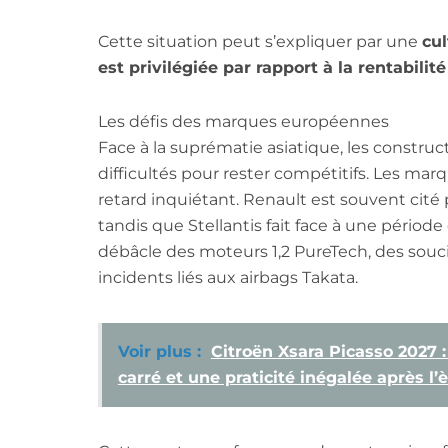
Cette situation peut s’expliquer par une
cul
est privilégiée par rapport à la rentabili
Les défis des marques européennes
Face à la suprématie asiatique, les constr
difficultés pour rester compétitifs. Les marqu
retard inquiétant. Renault est souvent cit
tandis que Stellantis fait face à une périod
débâcle des moteurs 1,2 PureTech, des soucis
incidents liés aux airbags Takata.
Voir plus :
Citroën Xsara Picasso 2027 
carré et une praticité inégalée après l