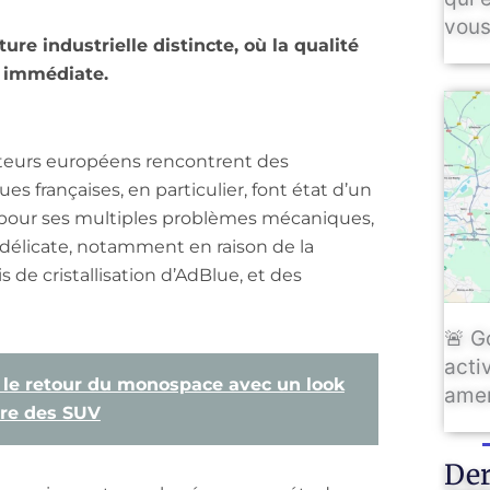
vous
ture industrielle distincte, où la qualité
té immédiate.
ucteurs européens rencontrent des
es françaises, en particulier, font état d’un
é pour ses multiples problèmes mécaniques,
e délicate, notamment en raison de la
 de cristallisation d’AdBlue, et des
🚨 G
activ
: le retour du monospace avec un look
amen
’ère des SUV
Der