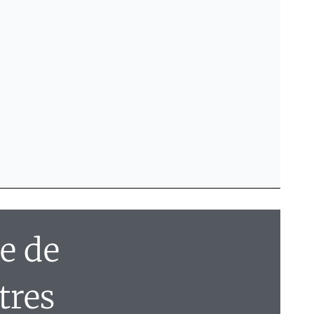
e de
tres