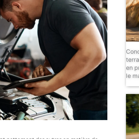
Conc
terr
en p
le m