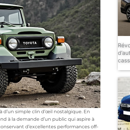
Révo
d’au
casse
elà d’un simple clin d’œil nostalgique. En
nd à la demande d’un public qui aspire à
conservant d’excellentes performances off-