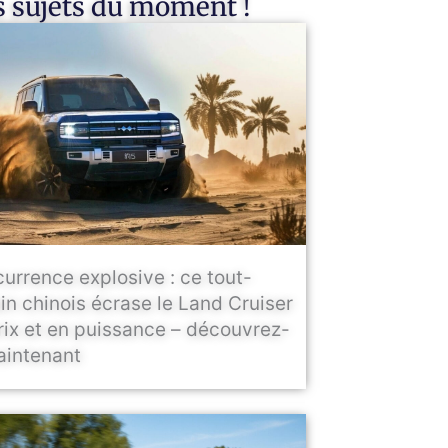
 sujets du moment !
urrence explosive : ce tout-
ain chinois écrase le Land Cruiser
rix et en puissance – découvrez-
aintenant