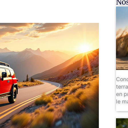
Nos
Conc
terr
en p
le m