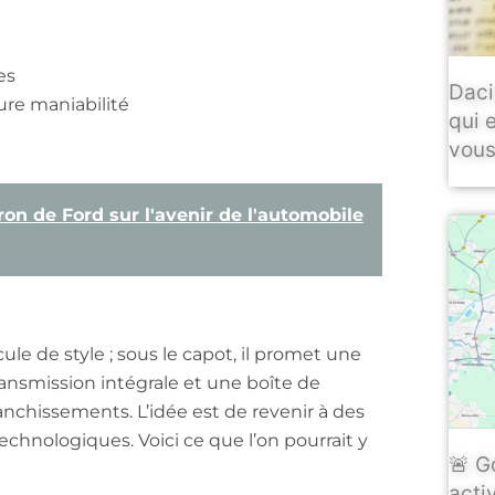
es
Daci
re maniabilité
qui 
vous
on de Ford sur l'avenir de l'automobile
le de style ; sous le capot, il promet une
ransmission intégrale et une boîte de
ranchissements. L’idée est de revenir à des
chnologiques. Voici ce que l’on pourrait y
🚨 G
activ