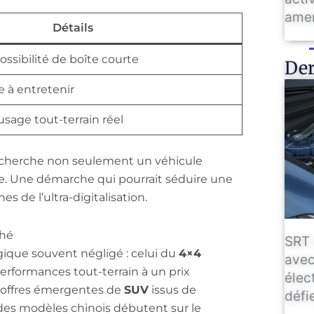
amen
Détails
ossibilité de boîte courte
Der
e à entretenir
sage tout-terrain réel
recherche non seulement un véhicule
ce. Une démarche qui pourrait séduire une
es de l’ultra-digitalisation.
ché
SRT 
ique souvent négligé : celui du
4×4
avec
rformances tout-terrain à un prix
élec
s offres émergentes de
SUV
issus de
défie
des modèles chinois débutent sur le