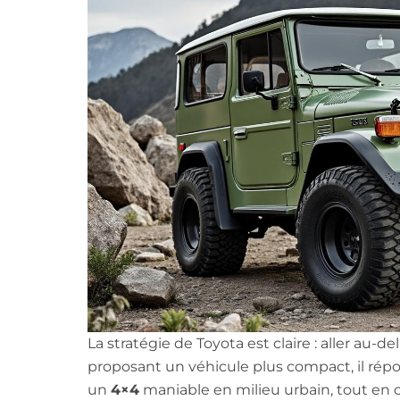
La stratégie de Toyota est claire : aller au-d
proposant un véhicule plus compact, il répo
un
4×4
maniable en milieu urbain, tout en 