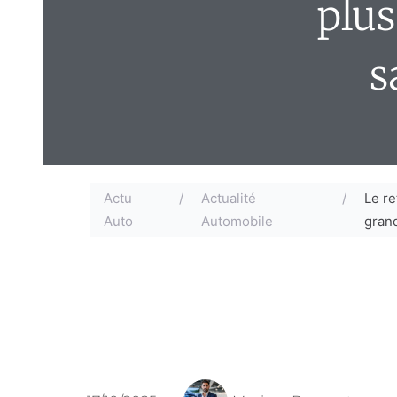
plus
s
Actu
/
Actualité
/
Le re
Auto
Automobile
grand