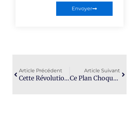
Envoyer
Précédent
Suiva
Article Précédent
Article Suivant
Cette Révolution Électrique : Découvrez Le Kia EV4 2026, 630 Km D’autonomie À Prix Choc !
Ce Plan Choquant De Donald Trump Pour Éliminer Les Voitures Électriques Va Vous Coûteux!