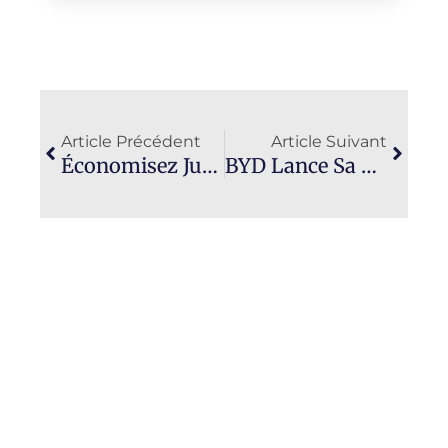
Précédent
Suiva
Article Précédent
Article Suivant
Économisez Jusqu’à 45 Centimes Sur L’essence : Cette Méthode Incroyable Va Vous Surprendre !
BYD Lance Sa Twingo En Europe Dès 19 490 € : Un Succès Fulgurant Face À Une Nouvelle Concurrente