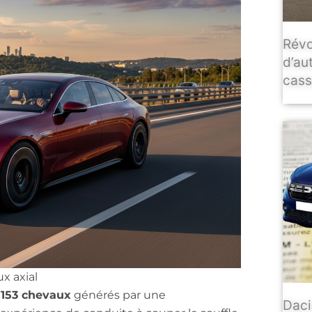
Révo
d’au
casse
x axial
 153 chevaux
générés par une
Daci