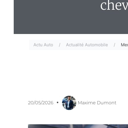
chev
Actu Auto
/
Actualité Automobile
/
Mer
20/05/2026
Maxime Dumont