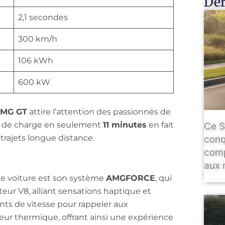
Der
2,1 secondes
300 km/h
106 kWh
600 kW
AMG GT
attire l’attention des passionnés de
de charge en seulement
11 minutes
en fait
Ce S
rajets longue distance.
conq
comp
aux 
te voiture est son système
AMGFORCE
, qui
eur V8, alliant sensations haptique et
ts de vitesse pour rappeler aux
eur thermique, offrant ainsi une expérience