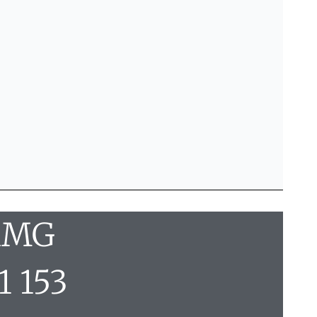
 AMG
1 153