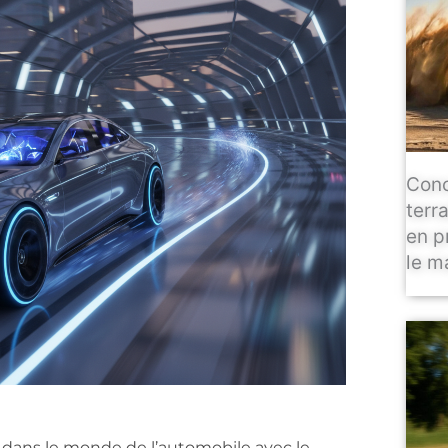
Conc
terr
en p
le m
dans le monde de l’automobile avec le