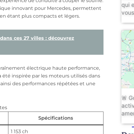
e expérience de conduite à couper le souffle.
qui 
ogique innovant pour Mercedes, permettent
vous
en étant plus compacts et légers.
dans ces 27 villes : découvrez
traînement électrique haute performance,
 été inspirée par les moteurs utilisés dans
t ainsi des performances répétées et une
🚨 G
activ
tes
amen
Spécifications
1 153 ch