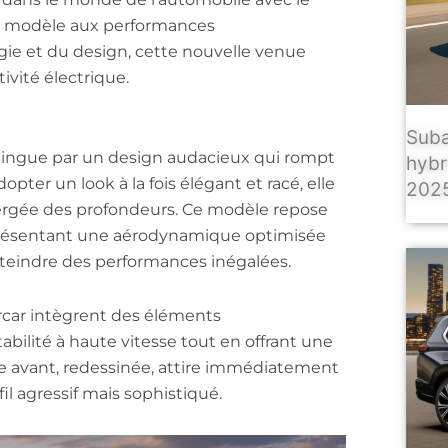
n modèle aux performances
ogie et du design, cette nouvelle venue
ivité électrique.
Suba
tingue par un design audacieux qui rompt
hybr
pter un look à la fois élégant et racé, elle
2025
ergée des profondeurs. Ce modèle repose
 présentant une aérodynamique optimisée
atteindre des performances inégalées.
ercar intègrent des éléments
bilité à haute vitesse tout en offrant une
e avant, redessinée, attire immédiatement
fil agressif mais sophistiqué.