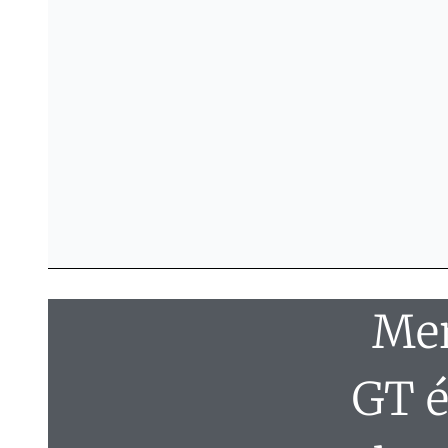
Mer
GT é