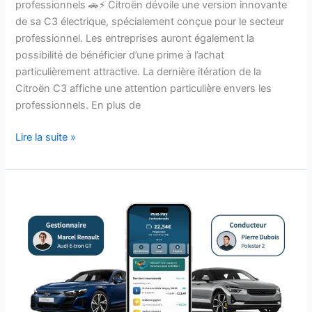
professionnels 🚗⚡ Citroën dévoile une version innovante
de sa C3 électrique, spécialement conçue pour le secteur
professionnel. Les entreprises auront également la
possibilité de bénéficier d’une prime à l’achat
particulièrement attractive. La dernière itération de la
Citroën C3 affiche une attention particulière envers les
professionnels. En plus de
Lire la suite »
Cette
incroyable
société
de
recharge
Miio
double
ses