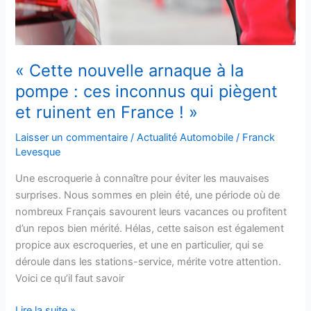
:
ces
inconnus
qui
« Cette nouvelle arnaque à la
piègent
et
pompe : ces inconnus qui piègent
ruinent
et ruinent en France ! »
en
France
Laisser un commentaire
/
Actualité Automobile
/
Franck
!
Levesque
»
Une escroquerie à connaître pour éviter les mauvaises
surprises. Nous sommes en plein été, une période où de
nombreux Français savourent leurs vacances ou profitent
d’un repos bien mérité. Hélas, cette saison est également
propice aux escroqueries, et une en particulier, qui se
déroule dans les stations-service, mérite votre attention.
Voici ce qu’il faut savoir
Lire la suite »