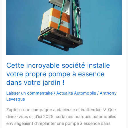
installe
votre
propre
pompe
à
essence
dans
votre
jardin
!
Cette incroyable société installe
votre propre pompe à essence
dans votre jardin !
Laisser un commentaire
/
Actualité Automobile
/
Anthony
Levesque
Zaptec : une campagne audacieuse et inattendue 💡 Que
diriez-vous si, d’ici 2025, certaines marques automobiles
envisageaient d’implanter une pompe à essence dans