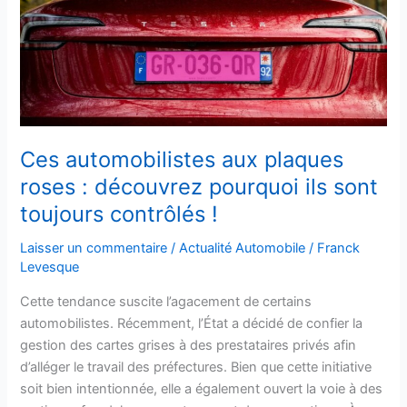
roses
:
découvrez
pourquoi
ils
sont
toujours
Ces automobilistes aux plaques
contrôlés
roses : découvrez pourquoi ils sont
!
toujours contrôlés !
Laisser un commentaire
/
Actualité Automobile
/
Franck
Levesque
Cette tendance suscite l’agacement de certains
automobilistes. Récemment, l’État a décidé de confier la
gestion des cartes grises à des prestataires privés afin
d’alléger le travail des préfectures. Bien que cette initiative
soit bien intentionnée, elle a également ouvert la voie à des