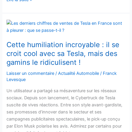
Cette
humiliation
incroyable
Cette humiliation incroyable : il se
:
il
croit cool avec sa Tesla, mais des
se
gamins le ridiculisent !
croit
cool
Laisser un commentaire
/
Actualité Automobile
/
Franck
Levesque
avec
sa
Un utilisateur a partagé sa mésaventure sur les réseaux
Tesla,
sociaux. Depuis son lancement, le Cybertruck de Tesla
mais
suscite de vives réactions. Entre son style avant-gardiste,
des
ses promesses d’innover dans le secteur et ses
gamins
campagnes publicitaires spectaculaires, le pick-up conçu
le
par Elon Musk polarise les avis. Admirez par certains pour
ridiculisent