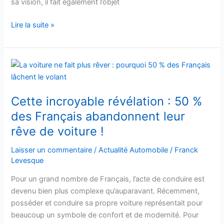
sa vision, il fait également l’objet
!
Lire la suite »
Cette
incroyable
révélation
Cette incroyable révélation : 50 %
:
50
des Français abandonnent leur
%
rêve de voiture !
des
Français
Laisser un commentaire
/
Actualité Automobile
/
Franck
Levesque
abandonnent
leur
Pour un grand nombre de Français, l’acte de conduire est
rêve
devenu bien plus complexe qu’auparavant. Récemment,
de
posséder et conduire sa propre voiture représentait pour
voiture
beaucoup un symbole de confort et de modernité. Pour
!