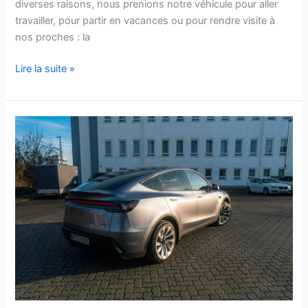
diverses raisons, nous prenions notre véhicule pour aller
travailler, pour partir en vacances ou pour rendre visite à
nos proches : la
Lire la suite »
Ces
5
raisons
stupéfiantes
pour
lesquelles
personne
ne
veut
plus
d’une
voiture