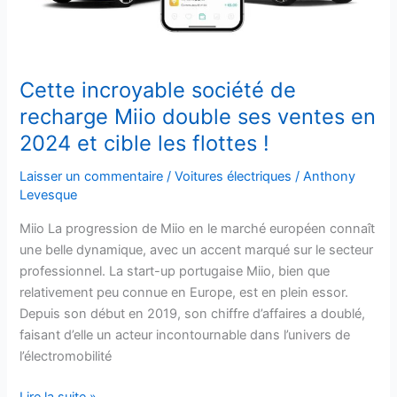
ventes
en
2024
et
Cette incroyable société de
cible
recharge Miio double ses ventes en
les
2024 et cible les flottes !
flottes
!
Laisser un commentaire
/
Voitures électriques
/
Anthony
Levesque
Miio La progression de Miio en le marché européen connaît
une belle dynamique, avec un accent marqué sur le secteur
professionnel. La start-up portugaise Miio, bien que
relativement peu connue en Europe, est en plein essor.
Depuis son début en 2019, son chiffre d’affaires a doublé,
faisant d’elle un acteur incontournable dans l’univers de
l’électromobilité
Lire la suite »