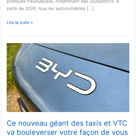
pratiques frauduleuses, notamment des usurpations. À
partir de 2026, tous les automobilistes […]
Lire la suite »
Ce
nouveau
géant
des
taxis
et
VTC
va
bouleverser
votre
façon
Ce nouveau géant des taxis et VTC
de
va bouleverser votre façon de vous
vous