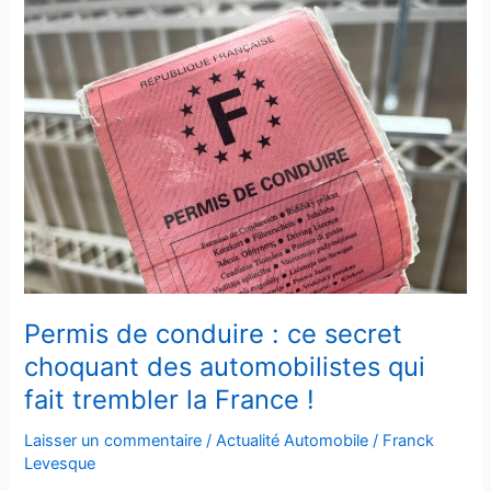
Permis
de
conduire
:
ce
secret
choquant
des
automobilistes
qui
fait
trembler
la
Permis de conduire : ce secret
France
choquant des automobilistes qui
!
fait trembler la France !
Laisser un commentaire
/
Actualité Automobile
/
Franck
Levesque