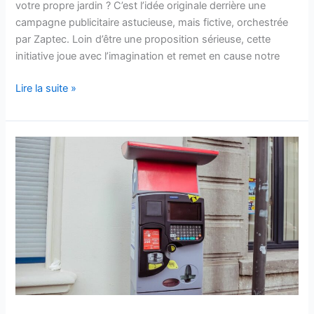
votre propre jardin ? C’est l’idée originale derrière une
campagne publicitaire astucieuse, mais fictive, orchestrée
par Zaptec. Loin d’être une proposition sérieuse, cette
initiative joue avec l’imagination et remet en cause notre
Lire la suite »
Cette
incroyable
extinction
des
horodateurs
:
découvrez
la
vérité
choquante
!