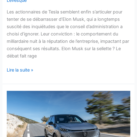
Levesque
?
Les actionnaires de Tesla semblent enfin s’articuler pour
tenter de se débarrasser d’Elon Musk, qui a longtemps
suscité des inquiétudes que le conseil d’administration a
choisi d’ignorer. Leur conviction : le comportement du
milliardaire nuit à la réputation de l’entreprise, impactant par
conséquent ses résultats. Elon Musk sur la sellette ? Le
débat fait rage
Lire la suite »
Voiture
électrique
:
BNP
Paribas
et